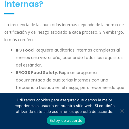
internas?
La frecuencia de las auditorías internas depende de la norma de
certificación y del riesgo asociado a cada proceso. Sin embargo,
lo más común es:
IFS Food
: Requiere auditorías internas completas al
menos una vez al año, cubriendo todos los requisitos
del estándar.
BRCGS Food Safety
: Exige un programa
documentado de auditorías internas con una
frecuencia basada en el riesgo, pero recomienda que
cada área se audite al menos una vez al año.
Utilizamos cookies para asegurar que damos la mejor
FSSC 22000
: Obliga a realizar auditorías internas
experiencia al usuario en nuestro sitio web. Si continúa
periódicas para cubrir todos los elementos del
utilizando este sitio asumiremos que está de acuerdo.
sistema de gestión, pero permite flexibilidad en la
Estoy de acuerdo
planificación.