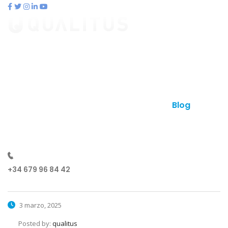
contacto@qualitus.com
Qué es qualitus
Ventajas
Planes
Otros productos
Contacto
Blog
¿Hablamos?
+34 679 96 84 42
3 marzo, 2025
Posted by:
qualitus