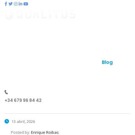
contacto@qualitus.com
Qué es qualitus
Ventajas
Planes
Otros productos
Contacto
Blog
¿Hablamos?
+34 679 96 84 42
13 abril, 2026
Posted by:
Enrique Roibas