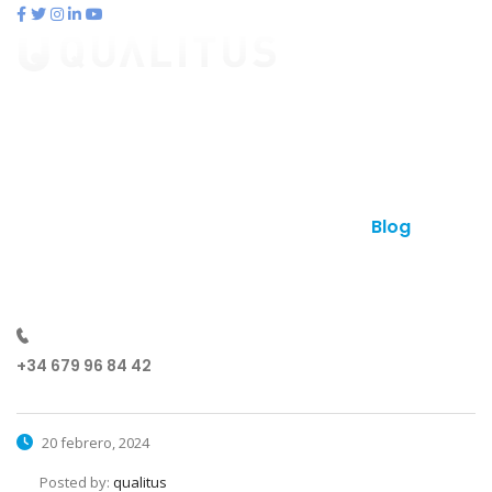
contacto@qualitus.com
Qué es qualitus
Ventajas
Planes
Otros productos
Contacto
Blog
¿Hablamos?
+34 679 96 84 42
20 febrero, 2024
Posted by:
qualitus