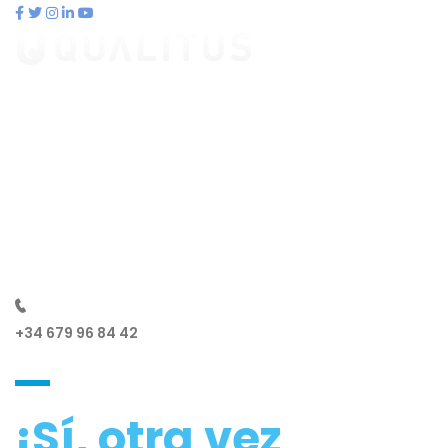
contacto@qualitus.com
Qué es qualitus
Ventajas
Planes
Otros productos
Contacto
Blog
¿Hablamos?
+34 679 96 84 42
¡Sí, otra vez