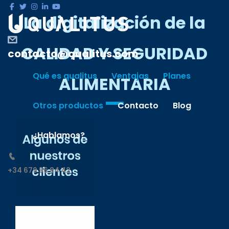
La digitalización de la
CALIDAD Y SEGURIDAD
contacto@qualitus.com
Qué es qualitus
Ventajas
Planes
ALIMENTARIA
Otros productos
Contacto
Blog
¿Hablamos?
+34 679 96 84 42