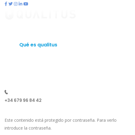
contacto@qualitus.com
Qué es qualitus
Ventajas
Planes
Otros productos
Contacto
Blog
¿Hablamos?
+34 679 96 84 42
Este contenido está protegido por contraseña. Para verlo
introduce la contraseña.