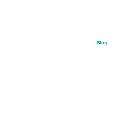
anes
Otros productos
Contacto
Blog
¿Hab