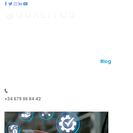
contacto@qualitus.com
Qué es qualitus
Ventajas
Planes
Otros productos
Contacto
Blog
¿Hablamos?
+34 679 96 84 42