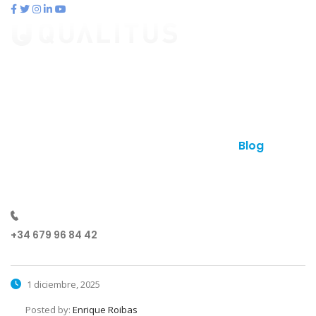
contacto@qualitus.com
Qué es qualitus
Ventajas
Planes
Otros productos
Contacto
Blog
¿Hablamos?
+34 679 96 84 42
1 diciembre, 2025
Posted by:
Enrique Roibas