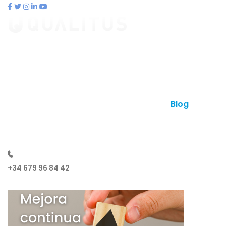
contacto@qualitus.com
Qué es qualitus
Ventajas
Planes
Otros productos
Contacto
Blog
¿Hablamos?
+34 679 96 84 42