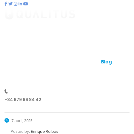
contacto@qualitus.com
Qué es qualitus
Ventajas
Planes
Otros productos
Contacto
Blog
¿Hablamos?
+34 679 96 84 42
7 abril, 2025
Posted by:
Enrique Roibas