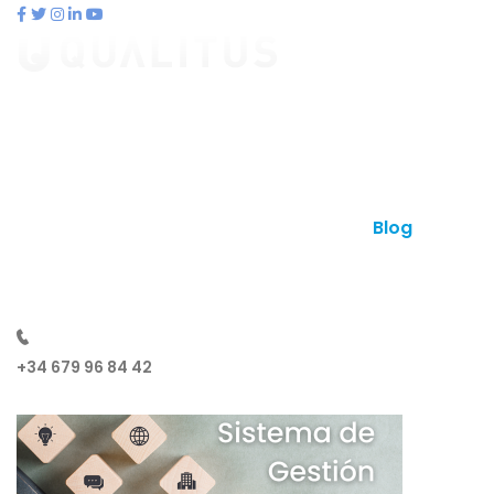
contacto@qualitus.com
Qué es qualitus
Ventajas
Planes
Otros productos
Contacto
Blog
¿Hablamos?
+34 679 96 84 42