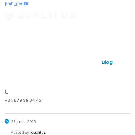
contacto@qualitus.com
Qué es qualitus
Ventajas
Planes
Otros productos
Contacto
Blog
¿Hablamos?
+34 679 96 84 42
23 junio, 2025
Posted by:
qualitus