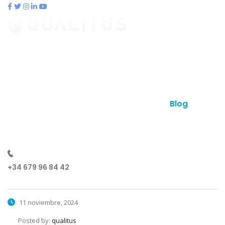
contacto@qualitus.com
Qué es qualitus
Ventajas
Planes
Otros productos
Contacto
Blog
¿Hablamos?
+34 679 96 84 42
11 noviembre, 2024
Posted by:
qualitus