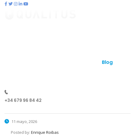
contacto@qualitus.com
Qué es qualitus
Ventajas
Planes
Otros productos
Contacto
Blog
¿Hablamos?
+34 679 96 84 42
11 mayo, 2026
Posted by:
Enrique Roibas