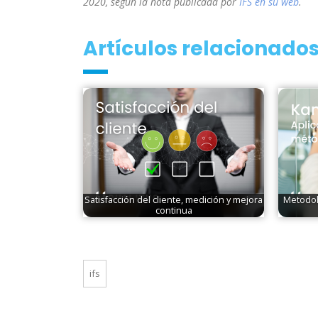
2020, según la nota publicada por
IFS en su web
.
Artículos relacionados
Satisfacción del cliente, medición y mejora
Metodol
continua
ifs