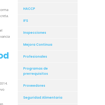
HACCP
 norma
creta.
IFS
el
Inspecciones
evancia
Mejora Continua
od
Profesionales
Programas de
prerrequisitos
2014.
Proveedores
evo
Seguridad Alimentaria
as