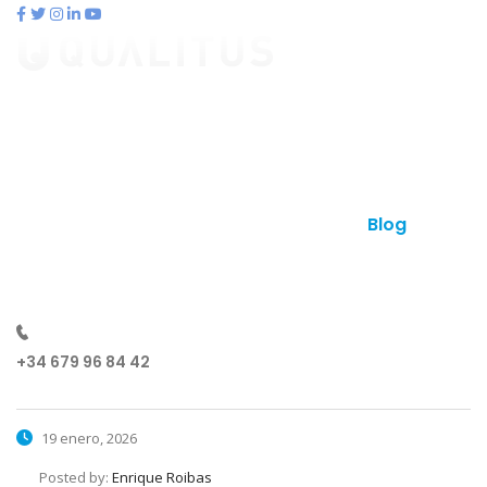
contacto@qualitus.com
Qué es qualitus
Ventajas
Planes
Otros productos
Contacto
Blog
¿Hablamos?
+34 679 96 84 42
19 enero, 2026
Posted by:
Enrique Roibas