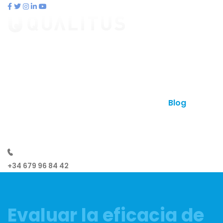
contacto@qualitus.com
Qué es qualitus
Ventajas
Planes
Otros productos
Contacto
Blog
¿Hablamos?
+34 679 96 84 42
Evaluar la eficacia de