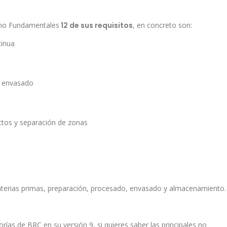
omo Fundamentales
12 de sus requisitos
, en concreto son:
tinua
y envasado
uctos y separación de zonas
terias primas, preparación, procesado, envasado y almacenamiento.
orías de BRC en su versión 9, si quieres saber las principales no