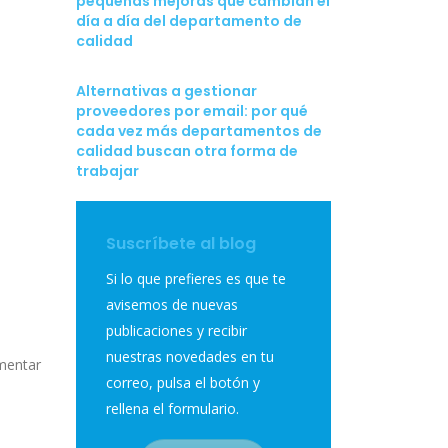
pequeñas mejoras que cambian el
día a día del departamento de
calidad
Alternativas a gestionar
proveedores por email: por qué
cada vez más departamentos de
calidad buscan otra forma de
trabajar
Suscríbete al blog
Si lo que prefieres es que te
avisemos de nuevas
publicaciones y recibir
nuestras novedades en tu
omentar
correo, pulsa el botón y
rellena el formulario.