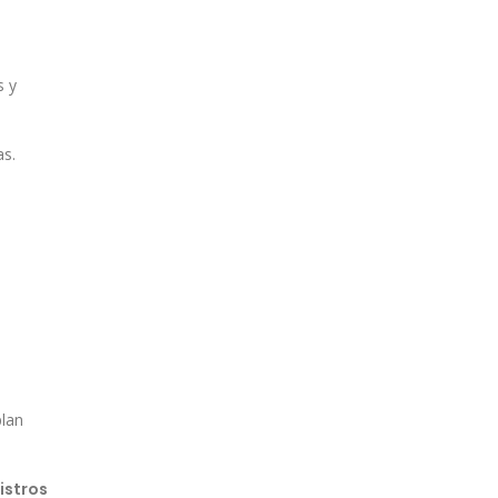
s y
as.
plan
istros