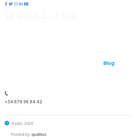
contacto@qualitus.com
Qué es qualitus
Ventajas
Planes
Otros productos
Contacto
Blog
¿Hablamos?
+34 679 96 84 42
9 julio, 2024
Posted by:
qualitus