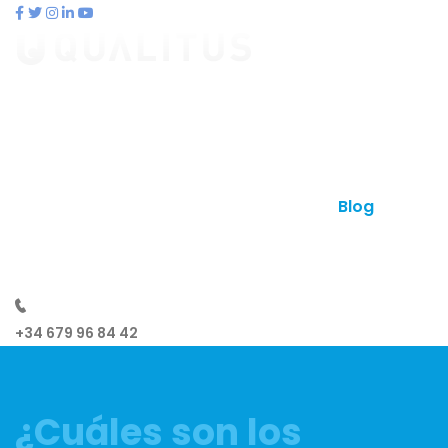
contacto@qualitus.com
Qué es qualitus
Ventajas
Planes
Otros productos
Contacto
Blog
¿Hablamos?
+34 679 96 84 42
¿Cuáles son los